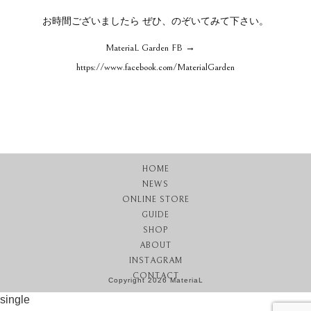
お時間ございましたら ぜひ、のぞいてみて下さい。
MateriaL Garden FB →
https://www.facebook.com/MaterialGarden
HOME
NEWS
ONLINE STORE
GUIDE
SHOP
ABOUT
INSTAGRAM
CONTACT
Copyright 2026 MateriaL
single