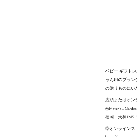
ベビー ギフトB
ゃん用のブランケ
の贈りものにい
店頭またはオン
◎MateriaL Garden
福岡 天神IMS 6
◎オンラインス