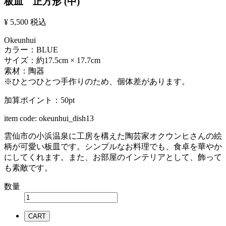
板皿 正方形 (中)
¥ 5,500
税込
Okeunhui
カラー：BLUE
サイズ：約17.5cm × 17.7cm
素材：陶器
※ひとつひとつ手作りのため、個体差があります。
加算ポイント：
50
pt
item code:
okeunhui_dish13
雲仙市の小浜温泉に工房を構えた陶芸家オクウンヒさんの絵
柄が可愛い板皿です。シンプルなお料理でも、食卓を華やか
にしてくれます。また、お部屋のインテリアとして、飾って
も素敵です。
数量
CART