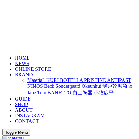
HOME
NEWS
ONLINE STORE
BRAND
MateriaL
KURI BOTELLA
PRISTINE
ANTIPAST
NINOS
Beck Sondergaard
Okeunhui
我戸幹男商店
Jane Tran
BANETTO
白山陶器
小牧広平
GUIDE
SHOP
ABOUT
INSTAGRAM
CONTACT
Toggle Menu