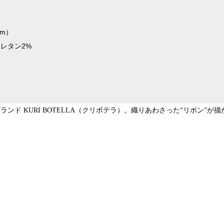
cm）
ウレタン2%
ンド KURI BOTELLA（クリボテラ）。織りあわさった“リボン”