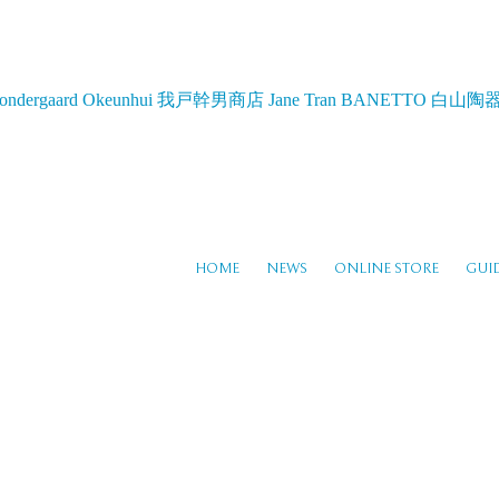
ondergaard
Okeunhui
我戸幹男商店
Jane Tran
BANETTO
白山陶
HOME
NEWS
ONLINE STORE
GUI