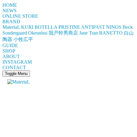
HOME
NEWS
ONLINE STORE
BRAND
MateriaL
KURI BOTELLA
PRISTINE
ANTIPAST
NINOS
Beck
Sondergaard
Okeunhui
我戸幹男商店
Jane Tran
BANETTO
白山
陶器
小牧広平
GUIDE
SHOP
ABOUT
INSTAGRAM
CONTACT
Toggle Menu