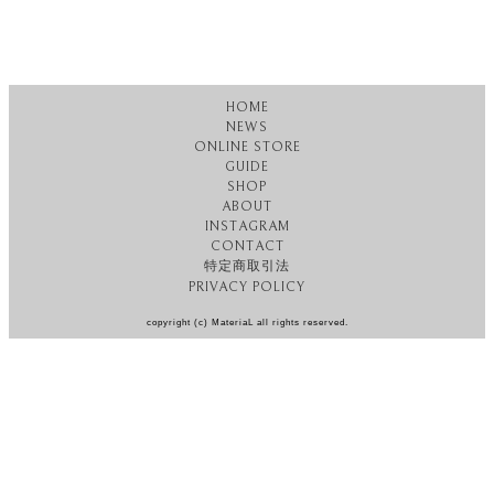
HOME
NEWS
ONLINE STORE
GUIDE
SHOP
ABOUT
INSTAGRAM
CONTACT
特定商取引法
PRIVACY POLICY
copyright (c) MateriaL all rights reserved.