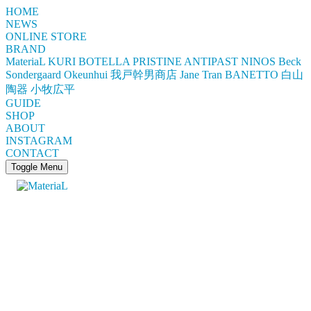
HOME
NEWS
ONLINE STORE
BRAND
MateriaL
KURI BOTELLA
PRISTINE
ANTIPAST
NINOS
Beck
Sondergaard
Okeunhui
我戸幹男商店
Jane Tran
BANETTO
白山
陶器
小牧広平
GUIDE
SHOP
ABOUT
INSTAGRAM
CONTACT
Toggle Menu