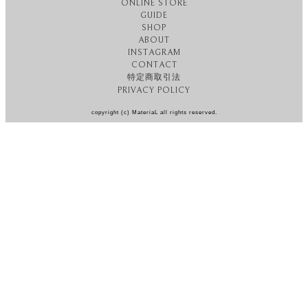
ONLINE STORE
GUIDE
SHOP
ABOUT
INSTAGRAM
CONTACT
特定商取引法
PRIVACY POLICY
copyright (c) MateriaL all rights reserved.