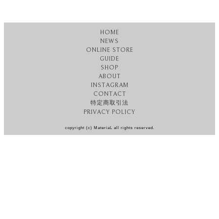
HOME
NEWS
ONLINE STORE
GUIDE
SHOP
ABOUT
INSTAGRAM
CONTACT
特定商取引法
PRIVACY POLICY
copyright (c) MateriaL all rights reserved.