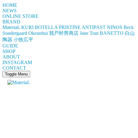
HOME
NEWS
ONLINE STORE
BRAND
MateriaL
KURI BOTELLA
PRISTINE
ANTIPAST
NINOS
Beck
Sondergaard
Okeunhui
我戸幹男商店
Jane Tran
BANETTO
白山
陶器
小牧広平
GUIDE
SHOP
ABOUT
INSTAGRAM
CONTACT
Toggle Menu